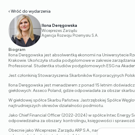
‹ Wróć do wydarzenia
Ilona Deręgowska
Wiceprezes Zarządu
Agencja Rozwoju Przemysłu S.A.
Biogram
Ilona Deręgowska jest absolwentką ekonomii na Uniwersytecie R
Krakowie. Ukończyła studia podyplomowe w zakresie zarządzania 
Professional. Studentka studiów podyplomowych ESG na Akadem
Jest członkinią Stowarzyszenia Skarbników Korporacyjnych Polski
Ilona Deręgowska jest menadżerem z ponad 15 letnim doświadcz
giełdowych: Asseco Poland, gdzie odpowiadała za obszar skarbu,
W giełdowej spółce Skarbu Państwa: Jastrzębskiej Spółce Węglow
najtrudniejszych okresów działalności podmiotu.
Jako Chief Financial Officer (2022-2024) w spółce Intec Energy S
odpowiedzialna za obszary: kontrolingu, księgowości i sprawozda
Obecnie jako Wiceprezes Zarządu ARP S.A., nadzoruje obszar fina