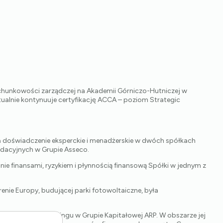
achunkowości zarządczej na Akademii Górniczo-Hutniczej w
ualnie kontynuuje certyfikację ACCA – poziom Strategic
 doświadczenie eksperckie i menadżerskie w dwóch spółkach
idacyjnych w Grupie Asseco.
e finansami, ryzykiem i płynnością finansową Spółki w jednym z
renie Europy, budującej parki fotowoltaiczne, była
dawczości, kontrolingu w Grupie Kapitałowej ARP. W obszarze jej