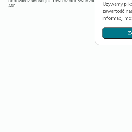
odpowiedzialności jest również efektywne zarządzanie kapitałe
Używamy plikó
ARP.
zawartość nas
informacji mo
Z