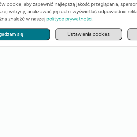
m oraz ryzkiem finansowym, pozyskanie finansowania, a także optymal
w cookie, aby zapewnić najlepszą jakość przeglądania, sperso
zej witryny, analizować jej ruch i wyświetlać odpowiednie rekl
żna znaleźć w naszej
polityce prywatności
.
gadzam się
Ustawienia cookies