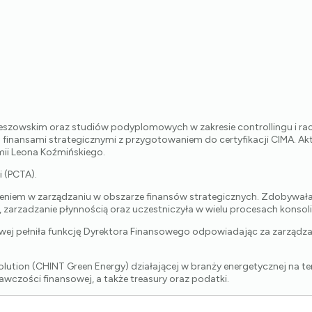
zeszowskim oraz studiów podyplomowych w zakresie controllingu i r
finansami strategicznymi z przygotowaniem do certyfikacji CIMA. Akt
ii Leona Koźmińskiego.
 (PCTA).
eniem w zarządzaniu w obszarze finansów strategicznych. Zdobywała
 zarzadzanie płynnością oraz uczestniczyła w wielu procesach konsol
ej pełniła funkcję Dyrektora Finansowego odpowiadając za zarządzani
olution (CHINT Green Energy) działającej w branży energetycznej na te
wczości finansowej, a także treasury oraz podatki.
nsów spółki, skupiając się na wsparciu rozwoju księgowości, sprawoz