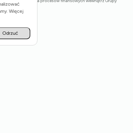
izacja i transformacja procesów finansowych wewnątrz Grupy
nalizować
amy. Więcej
Odrzuć